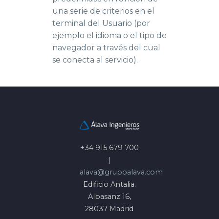
una serie de criterios en el
terminal del Usuario (por
ejemplo el idioma o el tipo de
navegador a través del cual
se conecta al servicio).
+34 915 679 700
|
alava@grupoalava.com
Edificio Antalia.
Albasanz 16,
28037 Madrid