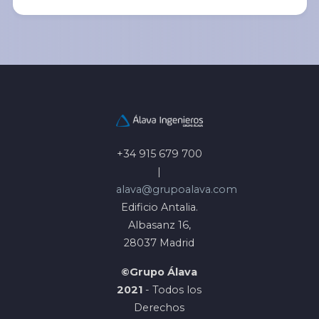
+34 915 679 700
|
He leído y acepto la Política de
alava@grupoalava.com
Privacidad *
Edificio Antalia.
Albasanz 16,
28037 Madrid
©Grupo Álava
2021
- Todos los
Derechos