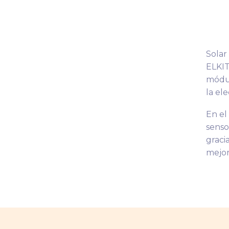
Solar
ELKIT
módul
la el
En el
senso
graci
mejor