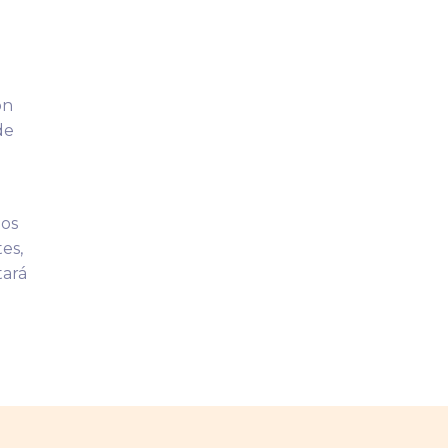
ón
de
los
es,
tará