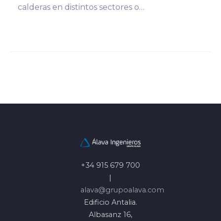
calderas en distintos sectores o…
+34 915 679 700
|
alava@grupoalava.com
Edificio Antalia.
Albasanz 16,