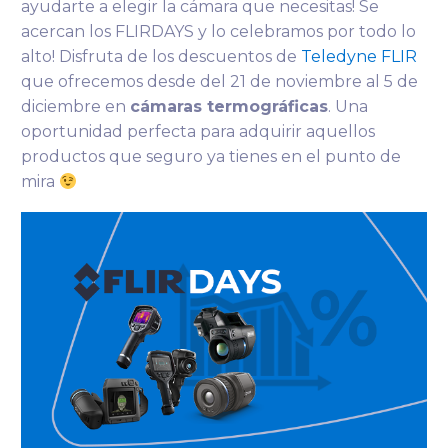
ayudarte a elegir la cámara que necesitas! Se
acercan los FLIRDAYS y lo celebramos por todo lo
alto! Disfruta de los descuentos de
Teledyne FLIR
que ofrecemos desde del 21 de noviembre al 5 de
diciembre en
cámaras termográficas
. Una
oportunidad perfecta para adquirir aquellos
productos que seguro ya tienes en el punto de
mira