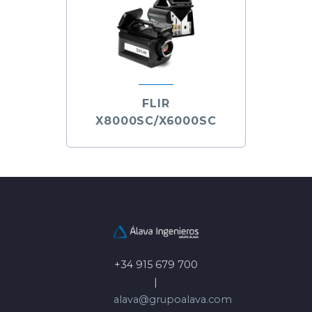
FLIR
X8000SC/X6000SC
+34 915 679 700
|
alava@grupoalava.com