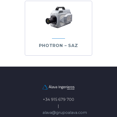
PHOTRON – SAZ
+34 915 679 700
|
alava@grupoalava.com