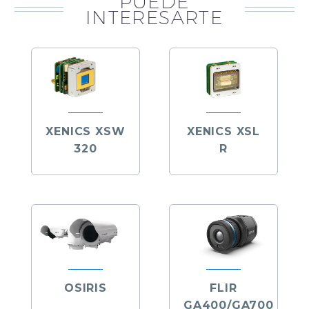
PUEDE
INTERESARTE
XENICS XSW
XENICS XSL
320
R
OSIRIS
FLIR
GA400/GA700