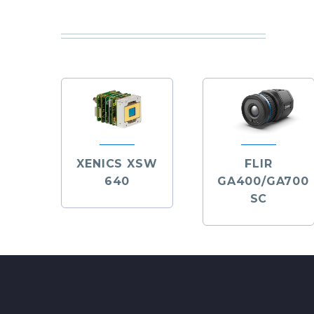
XENICS XSW
FLIR
640
GA400/GA700
SC