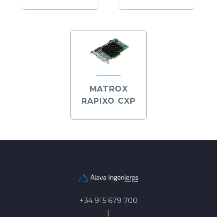
MATROX
RAPIXO CXP
+34 915 679 700
|