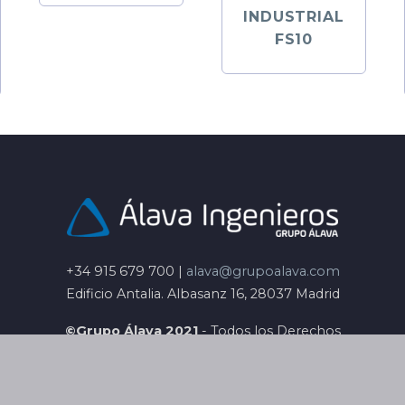
INDUSTRIAL
FS10
+34 915 679 700 |
alava@grupoalava.com
Edificio Antalia. Albasanz 16, 28037 Madrid
©Grupo Álava 2021
- Todos los Derechos
Reservados
Aviso Legal
|
Privacidad
|
Cookies