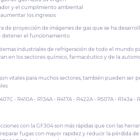
jador y el cumplimiento ambiental
 aumentar los ingresos
a de proyección de imágenes de gas que se ha desarroll
e detener el funcionamiento.
 sistemas industriales de refrigeración de todo el mundo 
zan en los sectores químico, farmacéutico y de la automoc
 son vitales para muchos sectores, también pueden ser p
les.
407C - R410A - R134A - R417A - R422A - R507A - R143a - R
iones con la GF304 son más rápidas que con las herram
 reparar fugas con mayor rapidez y reducir la pérdida de 