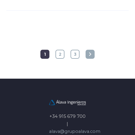
1
2
3
+34 915 679 700
|
alava@grupoalava.com