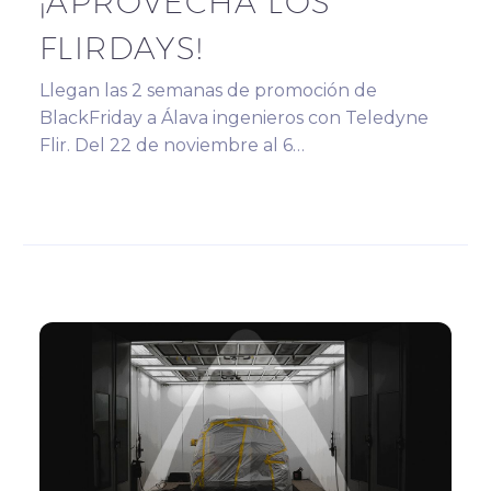
¡APROVECHA LOS
FLIRDAYS!
Llegan las 2 semanas de promoción de
BlackFriday a Álava ingenieros con Teledyne
Flir. Del 22 de noviembre al 6…