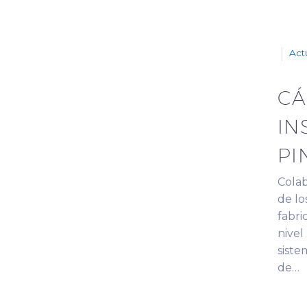
Act
CÁ
IN
PI
Cola
de lo
fabri
nivel
siste
de…