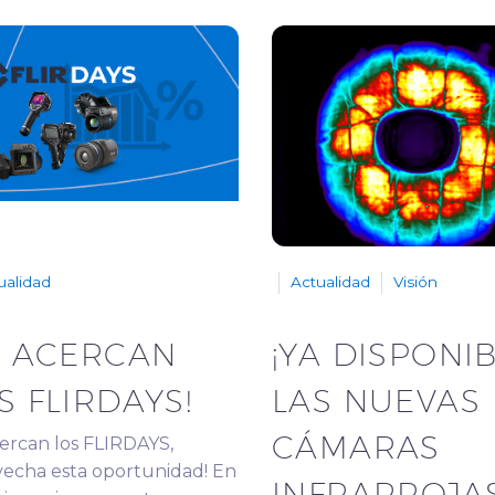
ualidad
Actualidad
Visión
E ACERCAN
¡YA DISPONI
S FLIRDAYS!
LAS NUEVAS
CÁMARAS
ercan los FLIRDAYS,
echa esta oportunidad! En
INFRARROJA