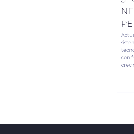
NE
PE
Actu
siste
tecno
con f
crec