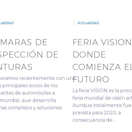
ualidad
Actualidad
MARAS DE
FERIA VISION
SPECCIÓN DE
DONDE
NTURAS
COMIENZA E
FUTURO
boramos recientemente con uno
s principales socios de los
La feria VISION es la princ
cantes de automóviles a
feria mundial de visión arti
 mundial, que desarrolla
Aunque inicialmente fue
mas complejos y soluciones
prevista para 2020, a
consecuencia de…