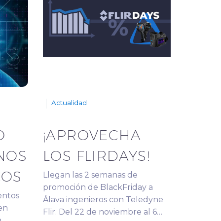
Actualidad
O
¡APROVECHA
NOS
LOS FLIRDAYS!
COS
Llegan las 2 semanas de
promoción de BlackFriday a
entos
Álava ingenieros con Teledyne
en
Flir. Del 22 de noviembre al 6…
n