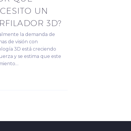
CESITO UN
RFILADOR 3D?
almente la demanda de
mas de visión con
logía 3D está creciendo
uerza y se estima que este
imiento…