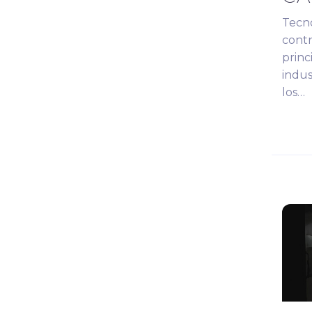
Tecno
contr
princ
indus
los…