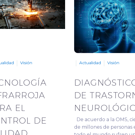
ualidad
Visión
Actualidad
Visión
CNOLOGÍA
DIAGNÓSTIC
FRARROJA
DE TRASTOR
RA EL
NEUROLÓGI
NTROL DE
De acuerdo a la OMS, ci
de millones de personas 
LIDAD
todo el mundo sufren u